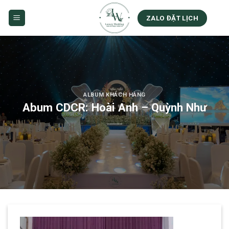
Skip
to
ZALO ĐẶT LỊCH
content
ALBUM KHÁCH HÀNG
Abum CDCR: Hoài Anh – Quỳnh Như