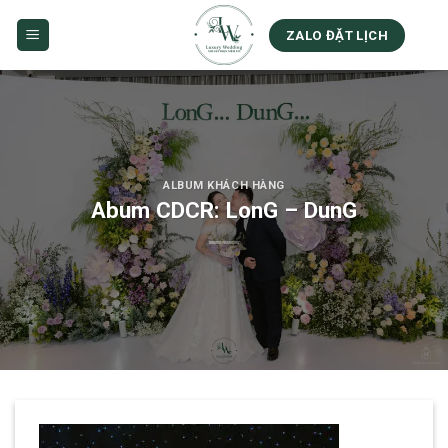
Skip
to
ZALO ĐẶT LỊCH
content
ALBUM KHÁCH HÀNG
Abum CDCR: LonG – DunG