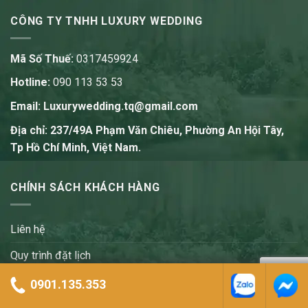
CÔNG TY TNHH LUXURY WEDDING
Mã Số Thuế:
0317459924
Hotline:
090 113 53 53
Email:
Luxurywedding.tq@gmail.com
Địa chỉ: 237/49A Phạm Văn Chiêu, Phường An Hội Tây,
Tp Hồ Chí Minh, Việt Nam.
CHÍNH SÁCH KHÁCH HÀNG
Liên hệ
Quy trình đặt lịch
Chính sách thanh toán
0901.135.353
Chính sách bảo mật