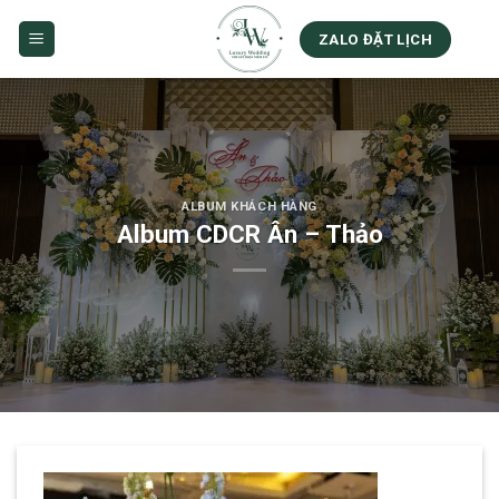
Skip
to
ZALO ĐẶT LỊCH
content
ALBUM KHÁCH HÀNG
Album CDCR Ân – Thảo