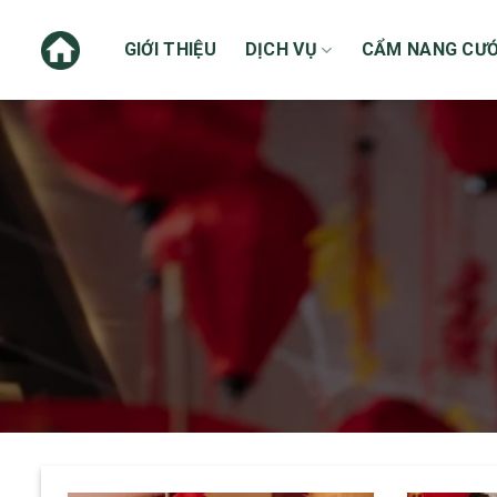
Skip
to
GIỚI THIỆU
DỊCH VỤ
CẨM NANG CƯỚ
content