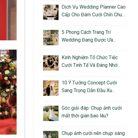
Dịch Vụ Wedding Planner Cao
Cấp Cho Đám Cưới Chỉn Chu
Và Giàu Cảm Xúc
5 Phong Cách Trang Trí
Wedding Đang Được Ưa
Chuộng Tại Việt Nam
Kinh Nghiệm Tổ Chức Tiệc
Cưới Tinh Tế Và Đáng Nhớ
Cho Cặp Đôi Hiện Đại
10 Ý Tưởng Concept Cưới
Sang Trọng Dẫn Đầu Xu
Hướng Luxury Wedding
Góc giải đáp: Chụp ảnh cưới
mất thời gian bao lâu?
Chụp ảnh cưới nên chụp sáng