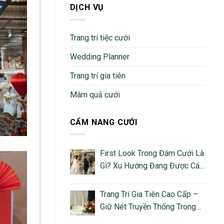
DỊCH VỤ
Trang trí tiệc cưới
Wedding Planner
Trang trí gia tiên
Mâm quả cưới
CẨM NANG CƯỚI
First Look Trong Đám Cưới Là
Gì? Xu Hướng Đang Được Các
Cặp Đôi Việt Yêu Thích
Trang Trí Gia Tiên Cao Cấp –
Giữ Nét Truyền Thống Trong
Không Gian Cưới Hiện Đại