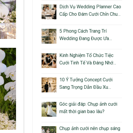
Dịch Vụ Wedding Planner Cao
Cấp Cho Đám Cưới Chỉn Chu
Và Giàu Cảm Xúc
5 Phong Cách Trang Trí
Wedding Đang Được Ưa
Chuộng Tại Việt Nam
Kinh Nghiệm Tổ Chức Tiệc
Cưới Tinh Tế Và Đáng Nhớ
Cho Cặp Đôi Hiện Đại
10 Ý Tưởng Concept Cưới
Sang Trọng Dẫn Đầu Xu
Hướng Luxury Wedding
Góc giải đáp: Chụp ảnh cưới
mất thời gian bao lâu?
Chụp ảnh cưới nên chụp sáng