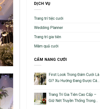
DỊCH VỤ
Trang trí tiệc cưới
Wedding Planner
Trang trí gia tiên
Mâm quả cưới
CẨM NANG CƯỚI
First Look Trong Đám Cưới Là
Gì? Xu Hướng Đang Được Các
Cặp Đôi Việt Yêu Thích
Trang Trí Gia Tiên Cao Cấp –
Giữ Nét Truyền Thống Trong
Không Gian Cưới Hiện Đại