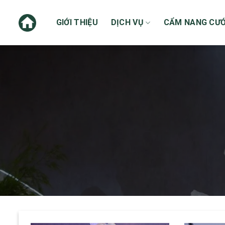
Skip
to
GIỚI THIỆU
DỊCH VỤ
CẨM NANG CƯỚ
content