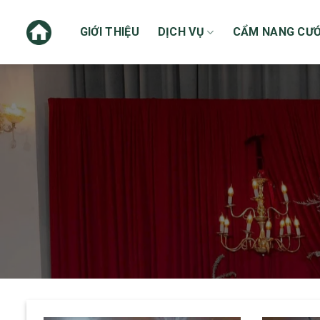
Skip
to
GIỚI THIỆU
DỊCH VỤ
CẨM NANG CƯỚ
content