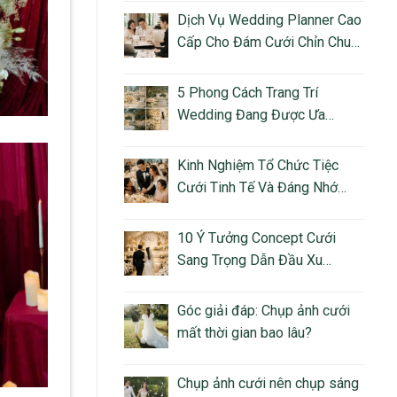
Dịch Vụ Wedding Planner Cao
Cấp Cho Đám Cưới Chỉn Chu
Và Giàu Cảm Xúc
5 Phong Cách Trang Trí
Wedding Đang Được Ưa
Chuộng Tại Việt Nam
Kinh Nghiệm Tổ Chức Tiệc
Cưới Tinh Tế Và Đáng Nhớ
Cho Cặp Đôi Hiện Đại
10 Ý Tưởng Concept Cưới
Sang Trọng Dẫn Đầu Xu
Hướng Luxury Wedding
Góc giải đáp: Chụp ảnh cưới
mất thời gian bao lâu?
Chụp ảnh cưới nên chụp sáng