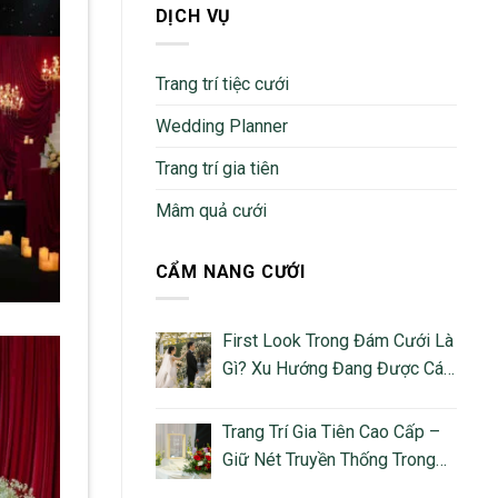
DỊCH VỤ
Trang trí tiệc cưới
Wedding Planner
Trang trí gia tiên
Mâm quả cưới
CẨM NANG CƯỚI
First Look Trong Đám Cưới Là
Gì? Xu Hướng Đang Được Các
Cặp Đôi Việt Yêu Thích
Trang Trí Gia Tiên Cao Cấp –
Giữ Nét Truyền Thống Trong
Không Gian Cưới Hiện Đại