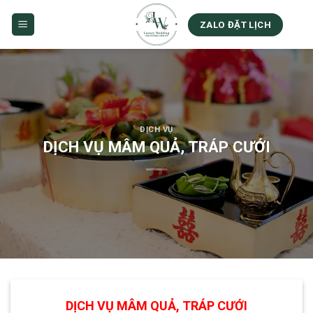
Skip
to
ZALO ĐẶT LỊCH
content
DỊCH VỤ
DỊCH VỤ MÂM QUẢ, TRÁP CƯỚI
DỊCH VỤ MÂM QUẢ, TRÁP CƯỚI